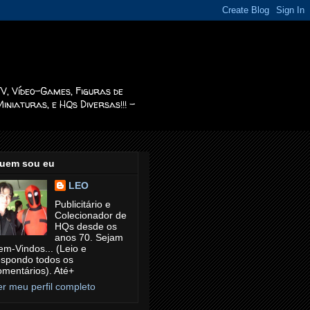
TV, Vídeo-Games, Figuras de
iniaturas, e HQs Diversas!!! -
uem sou eu
LEO
Publicitário e
Colecionador de
HQs desde os
anos 70. Sejam
em-Vindos... (Leio e
espondo todos os
omentários). Até+
er meu perfil completo