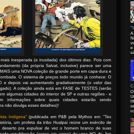
"V
A
N
v
e
s
ia mais inesperada (e inusitada) dos últimos dias. Pois com
andamento (da própria Salvat, inclusive) parece ser uma
em MAIS uma NOVA coleção de grande porte em capa-dura e
lombada. O sistema de preços todo mundo já conhece: O
0 e depois vai aumentando gradativamente (o valor das
C
ulgado). A coleção ainda está em FASE de TESTES (serão
O
 em algumas cidades do interior de SP e outras regiões - e
U
rem informações sobre quais cidades estarão sendo
H
ra não divulga esses detalhes)!
s
c
feta Indígena"
(publicada em P&B pela Mythos em: "Tex
stória, um profeta da tribo Hualpai reúne um exército de
do deserto pra expulsar de vez o homem branco de suas
perada republicação (agora em cores) de uma HQ de Joe