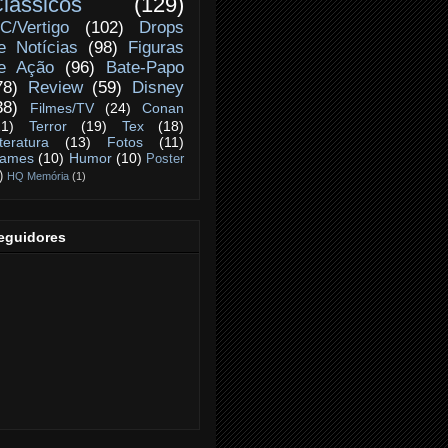
lássicos
(129)
C/Vertigo
(102)
Drops
e Notícias
(98)
Figuras
e Ação
(96)
Bate-Papo
78)
Review
(59)
Disney
38)
Filmes/TV
(24)
Conan
21)
Terror
(19)
Tex
(18)
iteratura
(13)
Fotos
(11)
ames
(10)
Humor
(10)
Poster
)
HQ Memória
(1)
eguidores