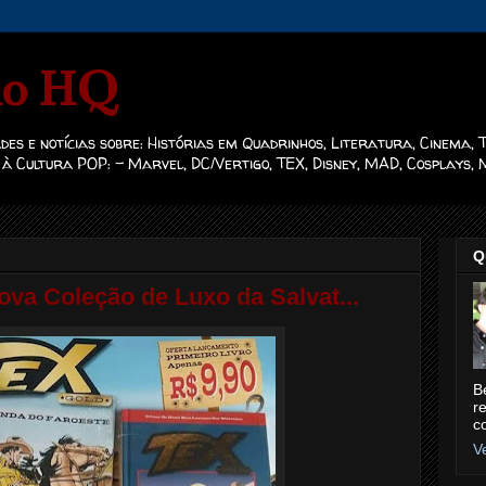
o HQ
des e notícias sobre: Histórias em Quadrinhos, Literatura, Cinema, 
 à Cultura POP: - Marvel, DC/Vertigo, TEX, Disney, MAD, Cosplays, M
Q
va Coleção de Luxo da Salvat...
B
r
c
V