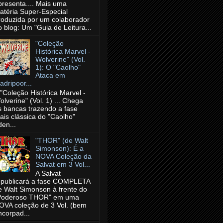
presenta.... Mais uma
atéria Super-Especial
roduzida por um colaborador
o blog: Um "Guia de Leitura...
"Coleção
Histórica Marvel -
Wolverine" (Vol.
1): O "Caolho"
Ataca em
adripoor...
 "Coleção Histórica Marvel -
olverine" (Vol. 1) ... Chega
s bancas trazendo a fase
ais clássica do "Caolho"
den...
"THOR" (de Walt
Simonson): É a
NOVA Coleção da
Salvat em 3 Vol...
A Salvat
epublicará a fase COMPLETA
e Walt Simonson à frente do
Poderoso THOR" em uma
OVA coleção de 3 Vol. (bem
ncorpad...