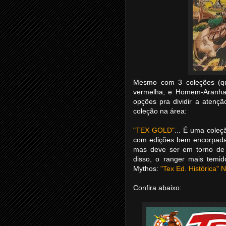
Mesmo com 3 coleções (qu
vermelha, e Homem-Aranha)
opções pra dividir a atenç
coleção na área:
"TEX GOLD"
... É uma cole
com edições bem encorpadas 
mas deve ser em torno de
disso, o ranger mais temi
Mythos:
"Tex Ed. Histórica" 
Confira abaixo: