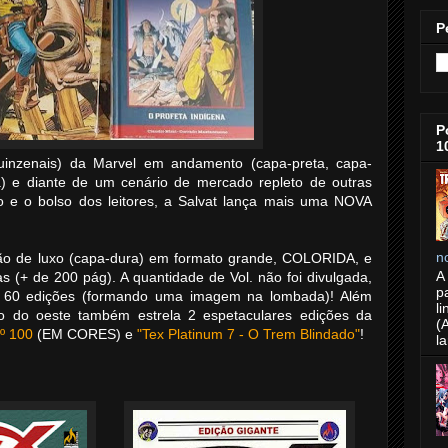
P
P
1
inzenais) da Marvel em andamento (capa-preta, capa-
 e diante de um cenário de mercado repleto de outras
ão e o bolso dos leitores, a Salvat lança mais uma NOVA
n
ção de luxo (capa-dura) em formato grande, COLORIDA, e
A
(+ de 200 pág). A quantidade de Vol. não foi divulgada,
p
 60 edições (formando uma imagem na lombada)! Além
li
do do oeste também estrela 2 espetaculares edições da
(
Nº 100
(EM CORES) e
"Tex Platinum 7 - O Trem Blindado"
!
l