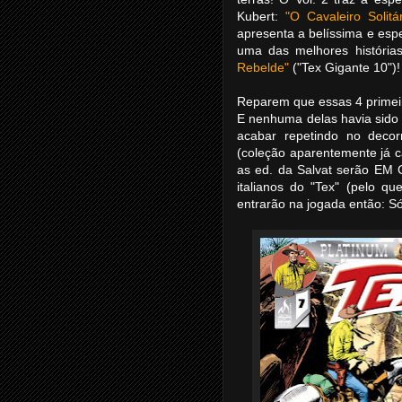
Kubert:
"O Cavaleiro Solitár
apresenta a belíssima e esp
uma das melhores história
Rebelde"
("Tex Gigante 10")!
Reparem que essas 4 primeir
E nenhuma delas havia sido 
acabar repetindo no deco
(coleção aparentemente já c
as ed. da Salvat serão EM 
italianos do "Tex" (pelo qu
entrarão na jogada então: Só 