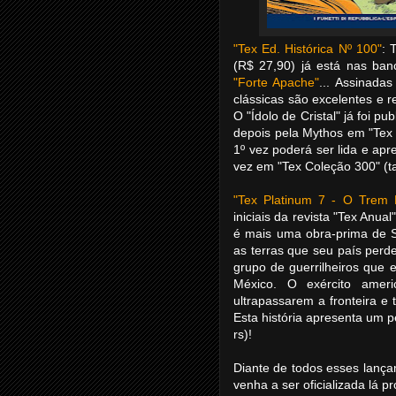
"Tex Ed. Histórica Nº 100"
: 
(R$ 27,90) já está nas ban
"Forte Apache"
... Assinada
clássicas são excelentes e r
O "Ídolo de Cristal" já foi 
depois pela Mythos em "Tex
1º vez poderá ser lida e apr
vez em "Tex Coleção 300" 
"Tex Platinum 7 - O Trem 
iniciais da revista "Tex Anua
é mais uma obra-prima de S
as terras que seu país perd
grupo de guerrilheiros que 
México. O exército amer
ultrapassarem a fronteira e t
Esta história apresenta um
rs)!
Diante de todos esses lança
venha a ser oficializada lá