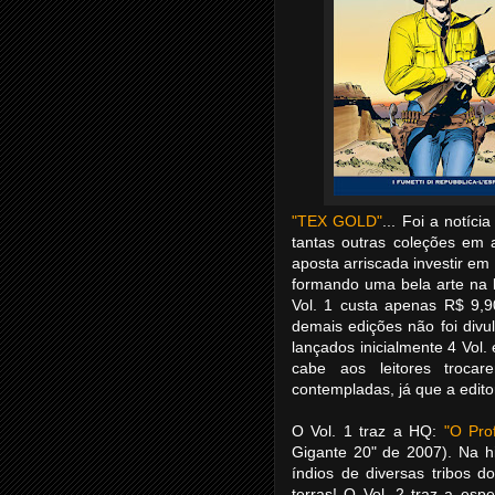
"TEX GOLD"
... Foi a notíc
tantas outras coleções em 
aposta arriscada investir 
formando uma bela arte na 
Vol. 1 custa apenas R$ 9,9
demais edições não foi div
lançados inicialmente 4 Vol.
cabe aos leitores troca
contempladas, já que a edito
O Vol. 1 traz a HQ:
"O Pro
Gigante 20" de 2007). Na hi
índios de diversas tribos 
terras! O Vol. 2 traz a es