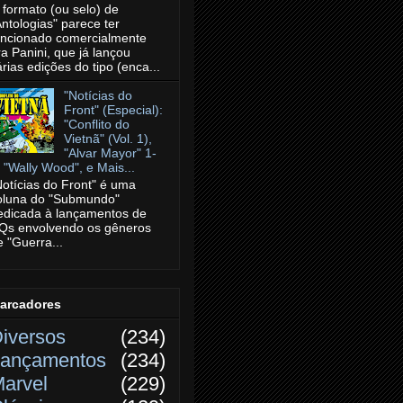
 formato (ou selo) de
Antologias" parece ter
uncionado comercialmente
ra Panini, que já lançou
árias edições do tipo (enca...
"Notícias do
Front" (Especial):
"Conflito do
Vietnã" (Vol. 1),
"Alvar Mayor" 1-
, "Wally Wood", e Mais...
Notícias do Front" é uma
oluna do "Submundo"
edicada à lançamentos de
Qs envolvendo os gêneros
e "Guerra...
arcadores
iversos
(234)
ançamentos
(234)
arvel
(229)