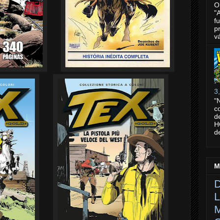
O
"
f
p
v
3
"
c
d
H
d
M
D
L
M