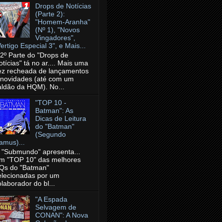
Drops de Notícias
(Parte 2):
"Homem-Aranha"
(Nº 1), "Novos
Vingadores",
ertigo Especial 3", e Mais...
 2º Parte do "Drops de
otícias" tá no ar.... Mais uma
ez recheada de lançamentos
 novidades (até com um
aldão da HQM). No...
"TOP 10 -
Batman": As
Dicas de Leitura
do "Batman"
(Segundo
amus)...
 "Submundo" apresenta...
m "TOP 10" das melhores
Qs do "Batman"
elecionadas por um
olaborador do bl...
"A Espada
Selvagem de
CONAN": A Nova