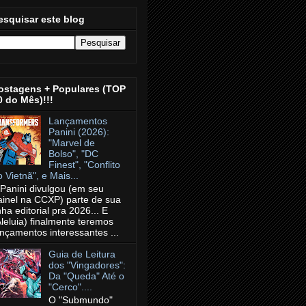
esquisar este blog
ostagens + Populares (TOP
0 do Mês)!!!
Lançamentos
Panini (2026):
"Marvel de
Bolso", "DC
Finest", "Conflito
o Vietnã", e Mais...
 Panini divulgou (em seu
ainel na CCXP) parte de sua
nha editorial pra 2026... E
Aleluia) finalmente teremos
ançamentos interessantes ...
Guia de Leitura
dos "Vingadores":
Da "Queda" Até o
"Cerco"....
O "Submundo"