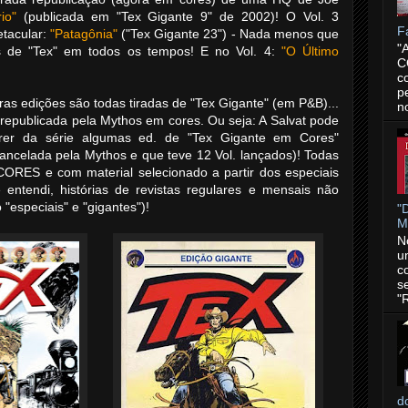
io"
(publicada em "Tex Gigante 9" de 2002)! O Vol. 3
F
etacular:
"Patagônia"
("Tex Gigante 23") - Nada menos que
"
s de "Tex" em todos os tempos! E no Vol. 4:
"O Último
C
c
p
as edições são todas tiradas de "Tex Gigante" (em P&B)...
n
republicada pela Mythos em cores. Ou seja: A Salvat pode
rrer da série algumas ed. de "Tex Gigante em Cores"
ancelada pela Mythos e que teve 12 Vol. lançados)! Todas
CORES e com material selecionado a partir dos especiais
e entendi, histórias de revistas regulares e mensais não
"especiais" e "gigantes")!
"
Ma
N
u
c
s
"
d