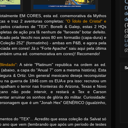
C
D
d
Totalmente EM CORES, esta ed. comemorativa da Mythos
d
cas e traz 2 aventuras completas:
"O Ídolo de Cristal" e
(
s pelos criadores de "TEX": Bonelli & Galep, estas 2 HQs
(
epletas de ação pra fã nenhum de "faroeste" botar defeito.
(
publicado pela Vecchi nos anos 80 em formatão (capa-dura) e
L
 Coleção 252" (formatinho) - ambas em P&B, e agora pela
G
eciada em cores! Já o "Forte Apache" saiu aqui pela última
(2
(também uma ed. comemorativa em cores)! Recomendo!
Blindado"
: A série "Platinum" republica na ordem as ed.
S
l" (abaixo, a capa do "Anual 7" com a mesma história). Esta
egura & Ortiz. Um general mexicano deseja reconquistar
eu na guerra de 1846 com os EUA e pra isso: recrutou um
espalham o terror nas fronteiras do Arizona, Texas e Novo
icano não pode intervir, e restará a Tex e Carson
entar arruinar os sonhos de glória do militar. Curiosidade:
 personagem que é um "Jonah Hex" GENÉRICO (igualzinho,
mentos do "TEX"... Acredito que essa coleção da Salvat só
 pro ano que vem (lembrando que após um período de testes